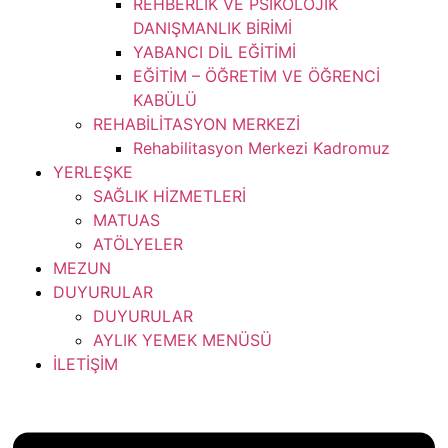
REHBERLİK VE PSİKOLOJİK
DANIŞMANLIK BİRİMİ
YABANCI DİL EĞİTİMİ
EĞİTİM – ÖĞRETİM VE ÖĞRENCİ
KABÜLÜ
REHABİLİTASYON MERKEZİ
Rehabilitasyon Merkezi Kadromuz
YERLEŞKE
SAĞLIK HİZMETLERİ
MATUAS
ATÖLYELER
MEZUN
DUYURULAR
DUYURULAR
AYLIK YEMEK MENÜSÜ
İLETİŞİM