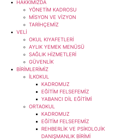
HAKKIMIZDA
YÖNETİM KADROSU
MİSYON VE VİZYON
TARİHÇEMİZ
VELİ
OKUL KIYAFETLERİ
AYLIK YEMEK MENÜSÜ
SAĞLIK HİZMETLERİ
GÜVENLİK
BİRİMLERİMİZ
İLKOKUL
KADROMUZ
EĞİTİM FELSEFEMİZ
YABANCI DİL EĞİTİMİ
ORTAOKUL
KADROMUZ
EĞİTİM FELSEFEMİZ
REHBERLİK VE PSİKOLOJİK
DANIŞMANLIK BİRİMİ