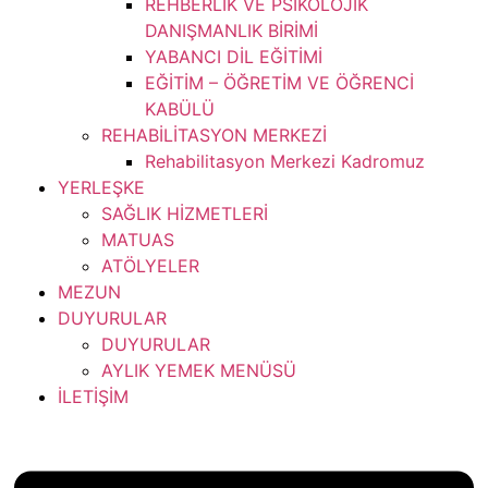
REHBERLİK VE PSİKOLOJİK
DANIŞMANLIK BİRİMİ
YABANCI DİL EĞİTİMİ
EĞİTİM – ÖĞRETİM VE ÖĞRENCİ
KABÜLÜ
REHABİLİTASYON MERKEZİ
Rehabilitasyon Merkezi Kadromuz
YERLEŞKE
SAĞLIK HİZMETLERİ
MATUAS
ATÖLYELER
MEZUN
DUYURULAR
DUYURULAR
AYLIK YEMEK MENÜSÜ
İLETİŞİM