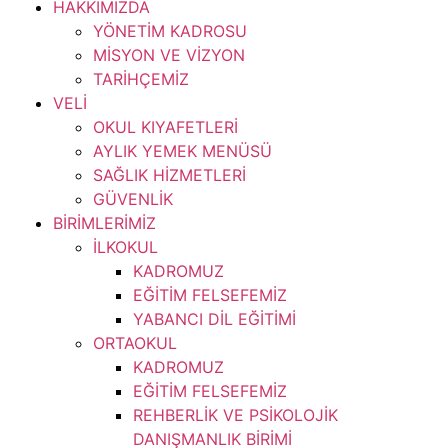
HAKKIMIZDA
YÖNETİM KADROSU
MİSYON VE VİZYON
TARİHÇEMİZ
VELİ
OKUL KIYAFETLERİ
AYLIK YEMEK MENÜSÜ
SAĞLIK HİZMETLERİ
GÜVENLİK
BİRİMLERİMİZ
İLKOKUL
KADROMUZ
EĞİTİM FELSEFEMİZ
YABANCI DİL EĞİTİMİ
ORTAOKUL
KADROMUZ
EĞİTİM FELSEFEMİZ
REHBERLİK VE PSİKOLOJİK
DANIŞMANLIK BİRİMİ