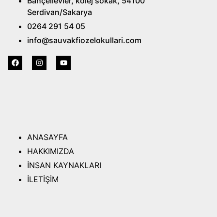
Bahçelievler, kolej sokak, 54100
Serdivan/Sakarya
0264 291 54 05
info@sauvakfiozelokullari.com
ANASAYFA
HAKKIMIZDA
İNSAN KAYNAKLARI
İLETİŞİM